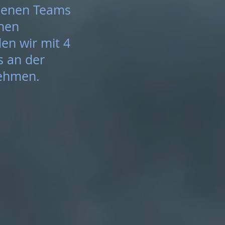
edenen Teams
enen
en wir mit 4
s an der
lnehmen.