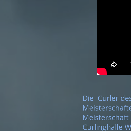
Die Curler de
Meisterschafte
Meisterschaft 
Curlinghalle Wa