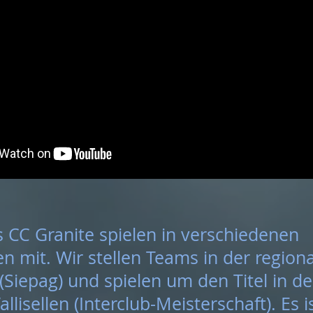
s CC Granite spielen in verschiedenen
n mit. Wir stellen Teams in der region
(Siepag) und spielen um den Titel in de
llisellen (Interclub-Meisterschaft). Es is