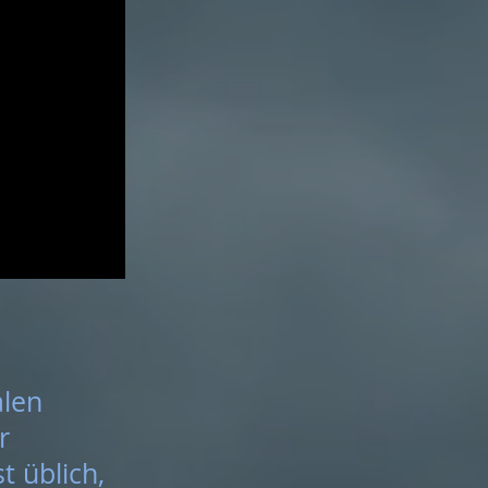
alen
r
t üblich,