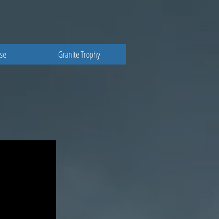
sse
Granite Trophy