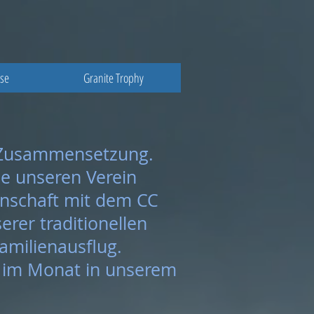
sse
Granite Trophy
er Zusammensetzung.
ie unseren Verein
inschaft mit dem CC
rer traditionellen
amilienausflug.
ag im Monat in unserem