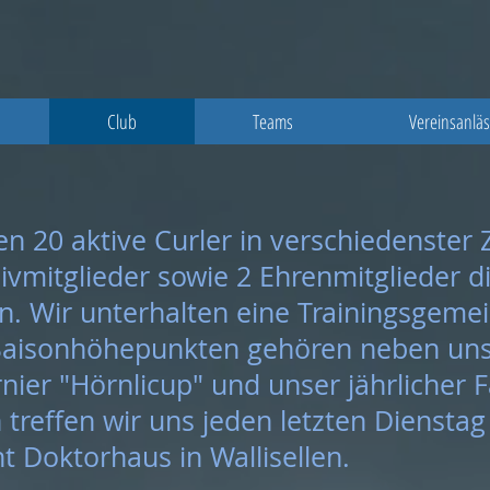
Club
Teams
Vereinsanlä
en 20 aktive Curler in verschiedenst
vmitglieder sowie 2 Ehrenmitglieder d
en. Wir unterhalten eine Trainingsgeme
Saisonhöhepunkten gehören neben unse
nier "Hörnlicup" und unser jährlicher F
 treffen wir uns jeden letzten Dienst
 Doktorhaus in Wallisellen.