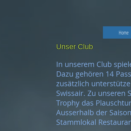
Home
Unser Club
In unserem Club spiel
Dazu gehören 14 Passi
zusätzlich unterstütz
Swissair. Zu unseren 
Trophy das Plauschtur
Ausserhalb der Saison
Two Curling Stone On Ice
Stammlokal Restaurant